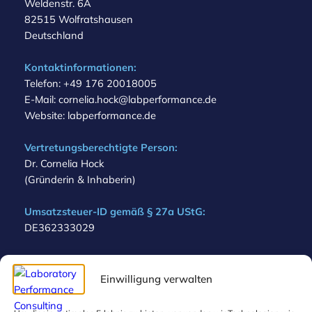
Weldenstr. 6A
82515 Wolfratshausen
Deutschland
Kontaktinformationen:
Telefon: +49 176 20018005
E-Mail: cornelia.hock@labperformance.de
Website: labperformance.de
Vertretungsberechtigte Person:
Dr. Cornelia Hock
(Gründerin & Inhaberin)
Umsatzsteuer-ID gemäß § 27a UStG:
DE362333029
Letzte Aktualisierung:
08.10.2025
Einwilligung verwalten
Verbraucherstreitbeilegung/Universalschlichtungsstelle: